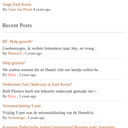
Stage Zuid Korea
By
Anne Jan Pruim
4 years ago
Recent Posts
RE: Hulp gezocht!
Goedemorgen, ik verhuis binnenkort naar Jeju, en vroeg ...
By
MarionV
,
3 years ago
Hulp gezocht!
We zoeken mensen die de Hamel club een handje willen he...
By
Eljay
,
3 years ago
Nederlands Taal Onderwijs in Zuid Korea?
Ruth Plessers heeft een behoefte onderzoek gemaakt om t...
By
Eljay
,
3 years ago
Seizoenafsluiting 9 juni
Vrijdag 9 juni was de seizoenafsluiting van de Hamelclu...
By
Janharinga
,
3 years ago
Koreaans-Nederlandse student International Business zoekt Internship