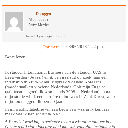
Donggyu
(@donggyu)
Active Member
Joined: 3 years ago
Posts: 2
08/06/2023 1:22 pm
Topic starter
Beste lezer,
Ik studeer International Business aan de Stenden UAS in
Leeuwarden (3e jaar) en ik ben naarstig op zoek naar een
internship in Zuid-Korea.Ik spreek vloeiend Koreaans
(moedertaal) en vloeiend Nederlands. Ook mijn Engelse
taalniveau is goed. Ik woon sinds 2008 in Nederland en na
mijn studie wil ik een carrière opbouwen in Zuid-Korea, waar
mijn roots liggen. Ik ben 30 jaar.
In mijn sollicitatiebrieven aan bedrijven waarin ik kenbaar
maak wie ik ben schrijf ik o.a.:
5 Years’ of working experience as an assistant manager in a
G-star retail store has provided me with valuable insights into