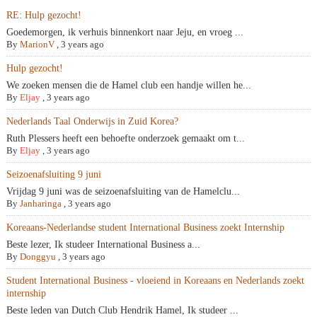
RE: Hulp gezocht!
Goedemorgen, ik verhuis binnenkort naar Jeju, en vroeg ...
By
MarionV
,
3 years ago
Hulp gezocht!
We zoeken mensen die de Hamel club een handje willen he...
By
Eljay
,
3 years ago
Nederlands Taal Onderwijs in Zuid Korea?
Ruth Plessers heeft een behoefte onderzoek gemaakt om t...
By
Eljay
,
3 years ago
Seizoenafsluiting 9 juni
Vrijdag 9 juni was de seizoenafsluiting van de Hamelclu...
By
Janharinga
,
3 years ago
Koreaans-Nederlandse student International Business zoekt Internship
Beste lezer, Ik studeer International Business a...
By
Donggyu
,
3 years ago
Student International Business - vloeiend in Koreaans en Nederlands zoekt
internship
Beste leden van Dutch Club Hendrik Hamel, Ik studeer ...