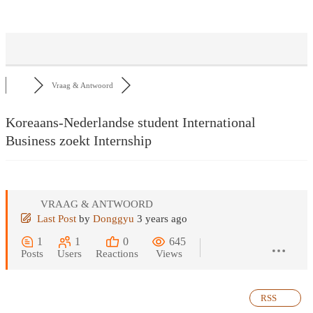
Vraag & Antwoord
Koreaans-Nederlandse student International
Business zoekt Internship
VRAAG & ANTWOORD
Last Post
by
Donggyu
3 years ago
1
1
0
645
Posts
Users
Reactions
Views
RSS