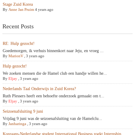
Stage Zuid Korea
By
Anne Jan Pruim
4 years ago
Recent Posts
RE: Hulp gezocht!
Goedemorgen, ik verhuis binnenkort naar Jeju, en vroeg ...
By
MarionV
,
3 years ago
Hulp gezocht!
We zoeken mensen die de Hamel club een handje willen he...
By
Eljay
,
3 years ago
Nederlands Taal Onderwijs in Zuid Korea?
Ruth Plessers heeft een behoefte onderzoek gemaakt om t...
By
Eljay
,
3 years ago
Seizoenafsluiting 9 juni
Vrijdag 9 juni was de seizoenafsluiting van de Hamelclu...
By
Janharinga
,
3 years ago
Koreaans-Nederlandse student International Business zoekt Internship