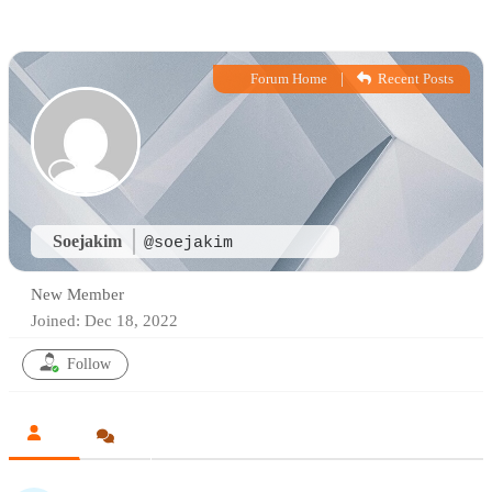
|
Forum Home
Recent Posts
Soejakim
@soejakim
New Member
Joined: Dec 18, 2022
Follow