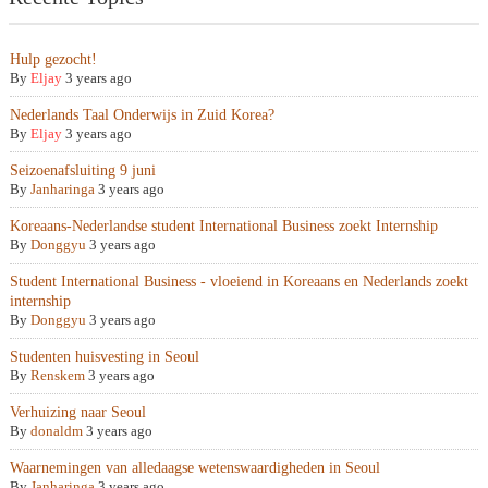
Hulp gezocht!
By
Eljay
3 years ago
Nederlands Taal Onderwijs in Zuid Korea?
By
Eljay
3 years ago
Seizoenafsluiting 9 juni
By
Janharinga
3 years ago
Koreaans-Nederlandse student International Business zoekt Internship
By
Donggyu
3 years ago
Student International Business - vloeiend in Koreaans en Nederlands zoekt
internship
By
Donggyu
3 years ago
Studenten huisvesting in Seoul
By
Renskem
3 years ago
Verhuizing naar Seoul
By
donaldm
3 years ago
Waarnemingen van alledaagse wetenswaardigheden in Seoul
By
Janharinga
3 years ago