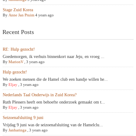
Stage Zuid Korea
By
Anne Jan Pruim
4 years ago
Recent Posts
RE: Hulp gezocht!
Goedemorgen, ik verhuis binnenkort naar Jeju, en vroeg ...
By
MarionV
,
3 years ago
Hulp gezocht!
We zoeken mensen die de Hamel club een handje willen he...
By
Eljay
,
3 years ago
Nederlands Taal Onderwijs in Zuid Korea?
Ruth Plessers heeft een behoefte onderzoek gemaakt om t...
By
Eljay
,
3 years ago
Seizoenafsluiting 9 juni
Vrijdag 9 juni was de seizoenafsluiting van de Hamelclu...
By
Janharinga
,
3 years ago