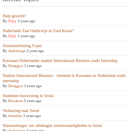
Hulp gezocht!
By
Eljay
3 years ago
Nederlands Taal Onderwijs in Zuid Korea?
By
Eljay
3 years ago
Seizoenafsluiting 9 juni
By
Janharinga
3 years ago
Koreaans-Nederlandse student International Business zoekt Internship
By
Donggyu
3 years ago
Student International Business - vloeiend in Koreaans en Nederlands zoekt
internship
By
Donggyu
3 years ago
Studenten huisvesting in Seoul
By
Renskem
3 years ago
Verhuizing naar Seoul
By
donaldm
3 years ago
Waarnemingen van alledaagse wetenswaardigheden in Seoul
By
Janharinga
3 years ago