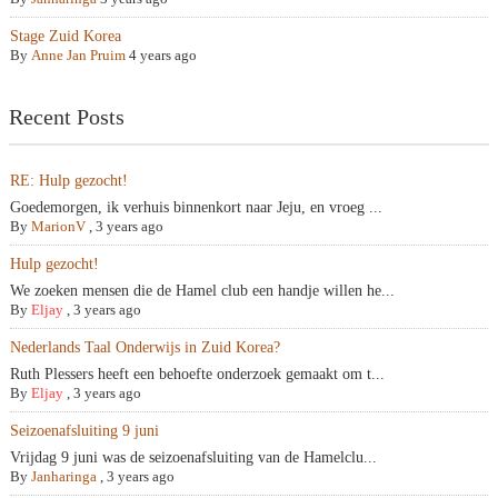
Stage Zuid Korea
By
Anne Jan Pruim
4 years ago
Recent Posts
RE: Hulp gezocht!
Goedemorgen, ik verhuis binnenkort naar Jeju, en vroeg ...
By
MarionV
,
3 years ago
Hulp gezocht!
We zoeken mensen die de Hamel club een handje willen he...
By
Eljay
,
3 years ago
Nederlands Taal Onderwijs in Zuid Korea?
Ruth Plessers heeft een behoefte onderzoek gemaakt om t...
By
Eljay
,
3 years ago
Seizoenafsluiting 9 juni
Vrijdag 9 juni was de seizoenafsluiting van de Hamelclu...
By
Janharinga
,
3 years ago