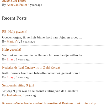
Stage Zuid Korea
By
Anne Jan Pruim
4 years ago
Recent Posts
RE: Hulp gezocht!
Goedemorgen, ik verhuis binnenkort naar Jeju, en vroeg ...
By
MarionV
,
3 years ago
Hulp gezocht!
We zoeken mensen die de Hamel club een handje willen he...
By
Eljay
,
3 years ago
Nederlands Taal Onderwijs in Zuid Korea?
Ruth Plessers heeft een behoefte onderzoek gemaakt om t...
By
Eljay
,
3 years ago
Seizoenafsluiting 9 juni
Vrijdag 9 juni was de seizoenafsluiting van de Hamelclu...
By
Janharinga
,
3 years ago
Koreaans-Nederlandse student International Business zoekt Internship