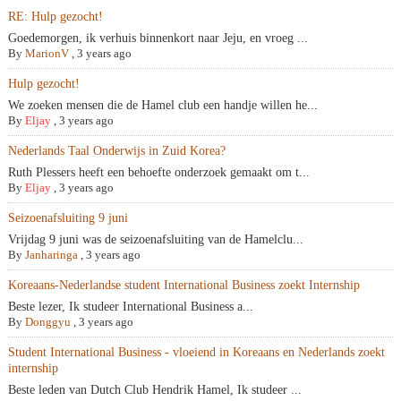
RE: Hulp gezocht!
Goedemorgen, ik verhuis binnenkort naar Jeju, en vroeg ...
By
MarionV
,
3 years ago
Hulp gezocht!
We zoeken mensen die de Hamel club een handje willen he...
By
Eljay
,
3 years ago
Nederlands Taal Onderwijs in Zuid Korea?
Ruth Plessers heeft een behoefte onderzoek gemaakt om t...
By
Eljay
,
3 years ago
Seizoenafsluiting 9 juni
Vrijdag 9 juni was de seizoenafsluiting van de Hamelclu...
By
Janharinga
,
3 years ago
Koreaans-Nederlandse student International Business zoekt Internship
Beste lezer, Ik studeer International Business a...
By
Donggyu
,
3 years ago
Student International Business - vloeiend in Koreaans en Nederlands zoekt
internship
Beste leden van Dutch Club Hendrik Hamel, Ik studeer ...