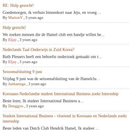
RE: Hulp gezocht!
Goedemorgen, ik verhuis binnenkort naar Jeju, en vroeg ...
By
MarionV
,
3 years ago
Hulp gezocht!
We zoeken mensen die de Hamel club een handje willen he...
By
Eljay
,
3 years ago
Nederlands Taal Onderwijs in Zuid Korea?
Ruth Plessers heeft een behoefte onderzoek gemaakt om t...
By
Eljay
,
3 years ago
Seizoenafsluiting 9 juni
Vrijdag 9 juni was de seizoenafsluiting van de Hamelclu...
By
Janharinga
,
3 years ago
Koreaans-Nederlandse student International Business zoekt Internship
Beste lezer, Ik studeer International Business a...
By
Donggyu
,
3 years ago
Student International Business - vloeiend in Koreaans en Nederlands zoekt
internship
Beste leden van Dutch Club Hendrik Hamel, Ik studeer ...