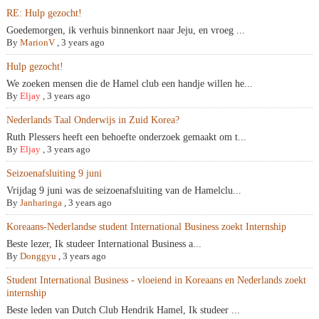
RE: Hulp gezocht!
Goedemorgen, ik verhuis binnenkort naar Jeju, en vroeg ...
By
MarionV
,
3 years ago
Hulp gezocht!
We zoeken mensen die de Hamel club een handje willen he...
By
Eljay
,
3 years ago
Nederlands Taal Onderwijs in Zuid Korea?
Ruth Plessers heeft een behoefte onderzoek gemaakt om t...
By
Eljay
,
3 years ago
Seizoenafsluiting 9 juni
Vrijdag 9 juni was de seizoenafsluiting van de Hamelclu...
By
Janharinga
,
3 years ago
Koreaans-Nederlandse student International Business zoekt Internship
Beste lezer, Ik studeer International Business a...
By
Donggyu
,
3 years ago
Student International Business - vloeiend in Koreaans en Nederlands zoekt
internship
Beste leden van Dutch Club Hendrik Hamel, Ik studeer ...