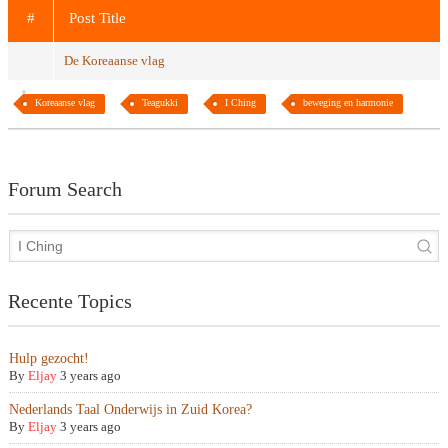
#
Post Title
De Koreaanse vlag
Koreaanse vlag
Teagukki
I Ching
beweging en harmonie
Forum Search
Recente Topics
Hulp gezocht!
By
Eljay
3 years ago
Nederlands Taal Onderwijs in Zuid Korea?
By
Eljay
3 years ago